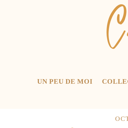
UN PEU DE MOI
COLLE
OCT