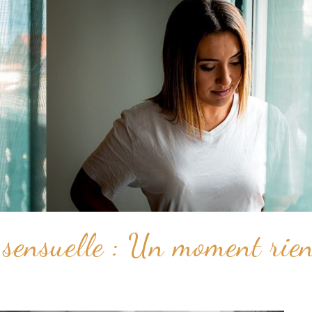
 sensuelle : Un moment rien