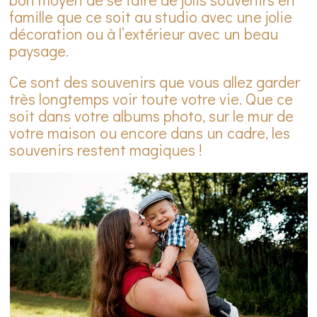
famille que ce soit au studio avec une jolie
décoration ou à l’extérieur avec un beau
paysage.
Ce sont des souvenirs que vous allez garder
très longtemps voir toute votre vie. Que ce
soit dans votre albums photo, sur le mur de
votre maison ou encore dans un cadre, les
souvenirs restent magiques !