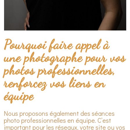
Pourquoi faire appel à
une photographe pour vos
photos professionnelles,
renforcez vos liens en
équipe
Nous proposons également des séances
photo professionnelles en équipe. C’est
important pour les réseaux, votre site ou vos