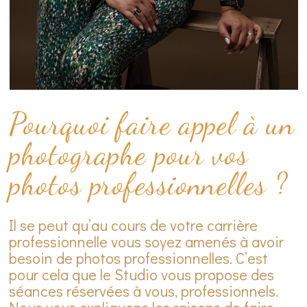
Pourquoi faire appel à un
photographe pour vos
photos professionnelles ?
Il se peut qu’au cours de votre carrière
professionnelle vous soyez amenés à avoir
besoin de photos professionnelles. C’est
pour cela que le Studio vous propose des
séances réservées à vous, professionnels.