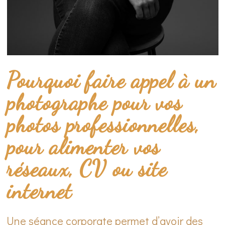
Pourquoi faire appel à un
photographe pour vos
photos professionnelles,
pour alimenter vos
réseaux, CV ou site
internet
Une séance corporate permet d’avoir des