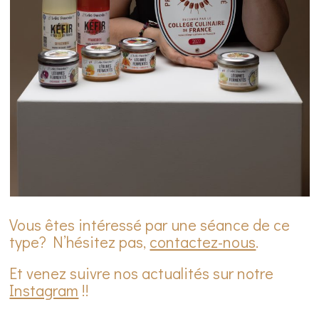
Vous êtes intéressé par une séance de ce
type? N’hésitez pas,
contactez-nous
.
Et venez suivre nos actualités sur notre
Instagram
!!