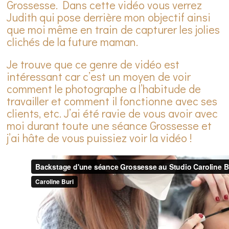
Grossesse. Dans cette vidéo vous verrez
Judith qui pose derrière mon objectif ainsi
que moi même en train de capturer les jolies
clichés de la future maman.
Je trouve que ce genre de vidéo est
intéressant car c’est un moyen de voir
comment le photographe a l’habitude de
travailler et comment il fonctionne avec ses
clients, etc. J’ai été ravie de vous avoir avec
moi durant toute une séance Grossesse et
j’ai hâte de vous puissiez voir la vidéo !