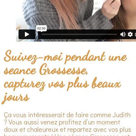
Suivez-moi pendant une
seance Grossesse,
capturez vos plus beaux
jours
Ça vous intéresserait de faire comme Judith
? Vous aussi venez profitez d’un moment
doux et chaleureux et repartez avec vos plus