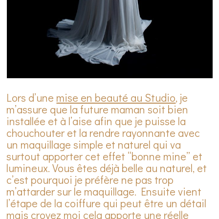
Lors d’une
mise en beauté au Studio
, je
m’assure que la future maman soit bien
installée et à l’aise afin que je puisse la
chouchouter et la rendre rayonnante avec
un maquillage simple et naturel qui va
surtout apporter cet effet “bonne mine” et
lumineux. Vous êtes déjà belle au naturel, et
c’est pourquoi je préfère ne pas trop
m’attarder sur le maquillage. Ensuite vient
l’étape de la coiffure qui peut être un détail
mais croyez moi cela apporte une réelle