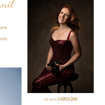
vril
 une
mais
Je suis
CAROLINE