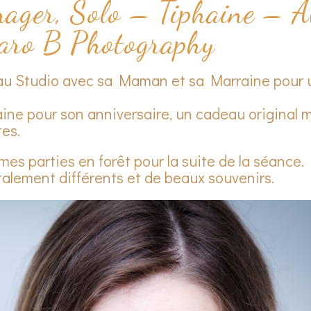
nager, Solo – Tiphaine – A
ro B Photography
r au Studio avec sa Maman et sa Marraine pour
aine pour son anniversaire, un cadeau original 
es.
 parties en forêt pour la suite de la séance.
talement différents et de beaux souvenirs.