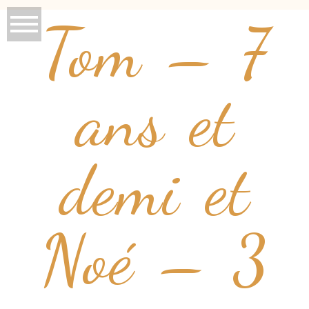
Tom – 7
ans et
demi et
Noé – 3