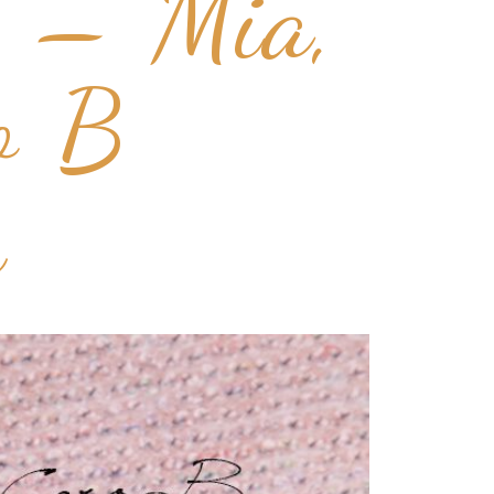
 – Mia,
o B
y