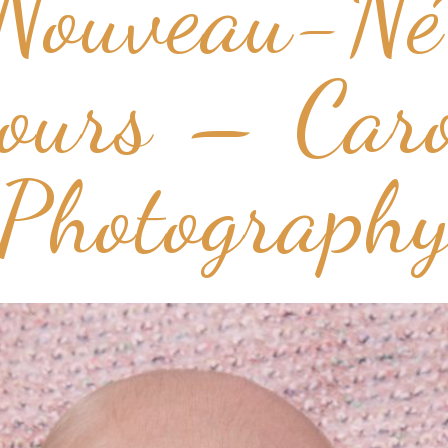
 Nouveau-Né
jours – Car
Photograph