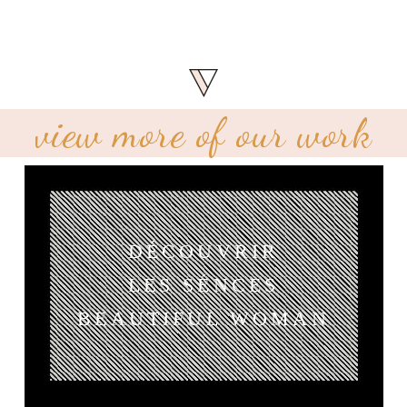
view more of our work
DÉCOUVRIR
LES SÉNCES
BEAUTIFUL WOMAN