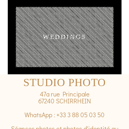
WEDDINGS
STUDIO PHOTO
47a rue Principale
67240 SCHIRRHEIN
WhatsApp : +33 3 88 05 03 50
Séances photos et photos d'identité au