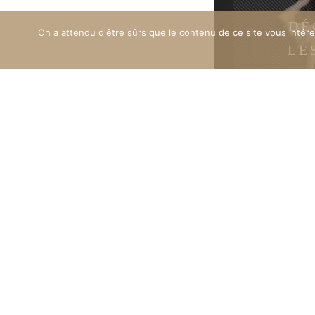
DÉ
On a attendu d'être sûrs que le contenu de ce site vous intér
LE
BEAUT
STUDIO PHOTO
47a rue Principale
67240 SCHIRRHEIN
WhatsApp : +33 3 88 05 03 50