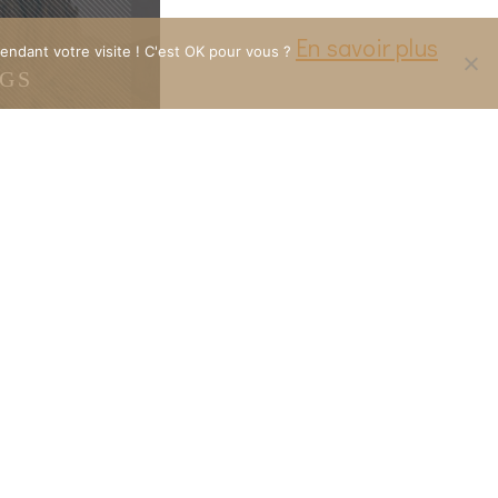
En savoir plus
endant votre visite ! C'est OK pour vous ?
GS
Retrouvez-moi sur les réseaux
carolineburi.photographe