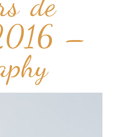
rs de
 2016 –
aphy