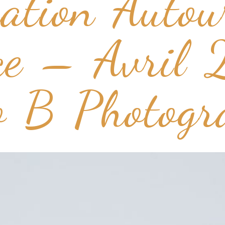
ation Autou
nce – Avril
o B Photogr