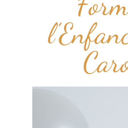
Form
l’Enfa
Car