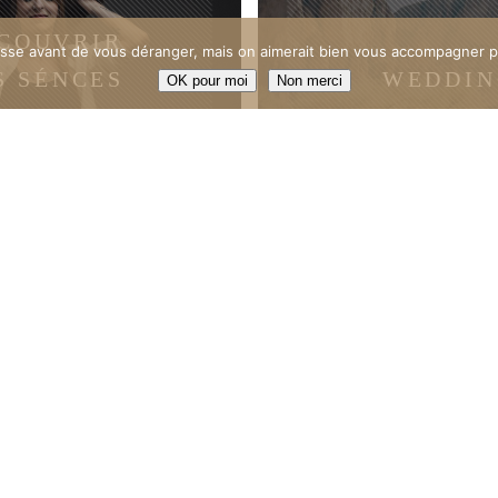
COUVRIR
esse avant de vous déranger, mais on aimerait bien vous accompagner p
S SÉNCES
WEDDIN
OK pour moi
Non merci
IFUL WOMAN