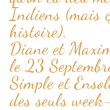
Indiens (mais ç
histoire).
Diane et Maxim
le 23 Septembr
Simple et Ensol
des seuls week