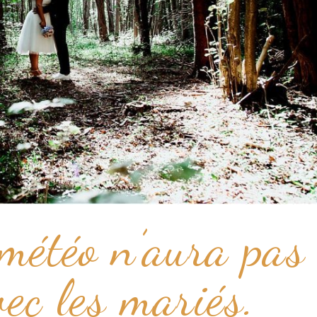
 météo n’aura pas 
vec les mariés.