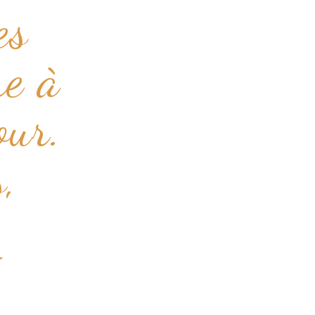
es
re à
our.
,