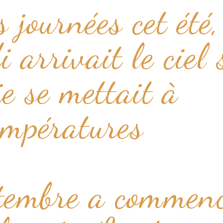
 journées cet été,
 arrivait le ciel 
ie se mettait à
températures
tembre a commen