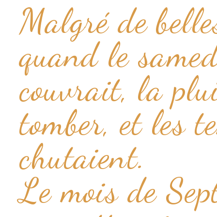
Malgré de belles
quand le samedi
couvrait, la plu
tomber, et les 
chutaient.
Le mois de Sep