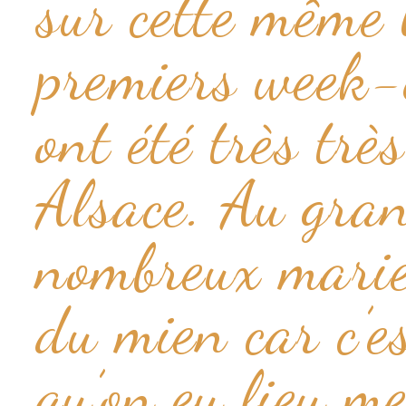
sur cette même 
premiers week-
ont été très trè
Alsace. Au gra
nombreux marié
du mien car c’e
qu’on eu lieu m