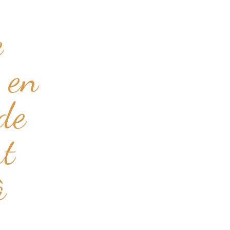
e
s en
de
nt
à