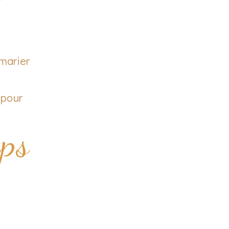
 marier
 pour
mps