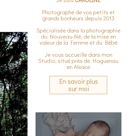
Photographe de vos petits et
grands bonheurs depuis 2013
Spécialisée dans la photographie
du Nouveau-Né, de la mise en
valeur de la Femme et du Bébé
Je vous accueille dans mon
Studio, situé près de Haguenau
en Alsace
En savoir plus
sur moi