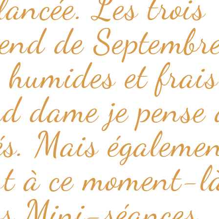
lancée. Les trois
end de Septembr
s humides et frai
nd dame je pense 
s. Mais égaleme
st à ce moment-l
es Mini-séances