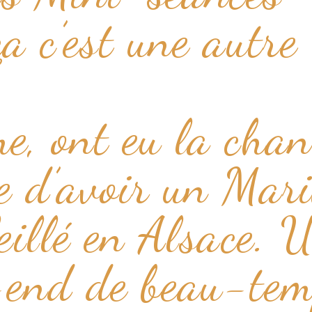
a c’est une autre
e, ont eu la chan
e d’avoir un Mar
eillé en Alsace. 
-end de beau-te