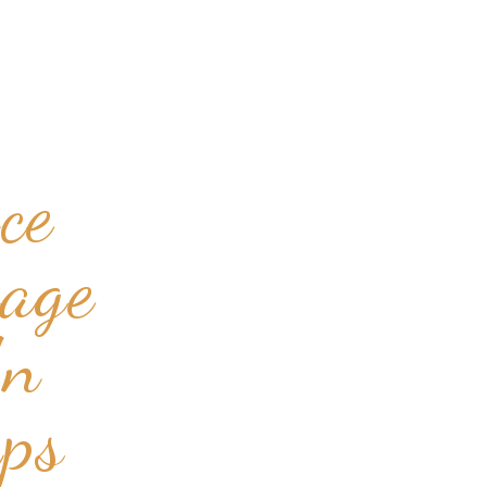
ce
iage
Un
mps