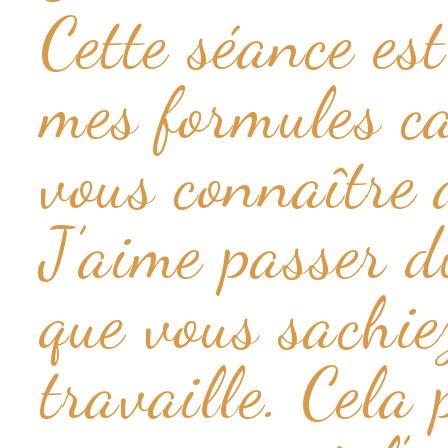
Cette séance es
mes formules ca
vous connaître 
J’aime passer d
que vous sachie
travaille. Cela 