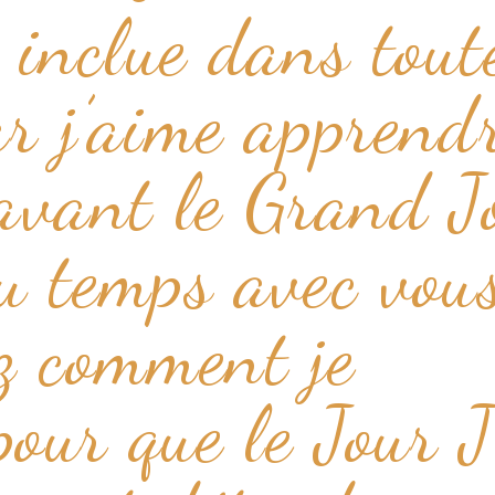
t inclue dans tout
r j’aime apprend
avant le Grand J
u temps avec vous
z comment je
pour que le Jour J