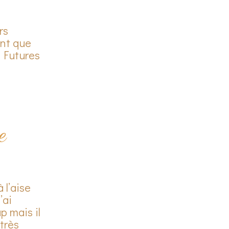
rs
ant que
! Futures
e
 l’aise
’ai
p mais il
très