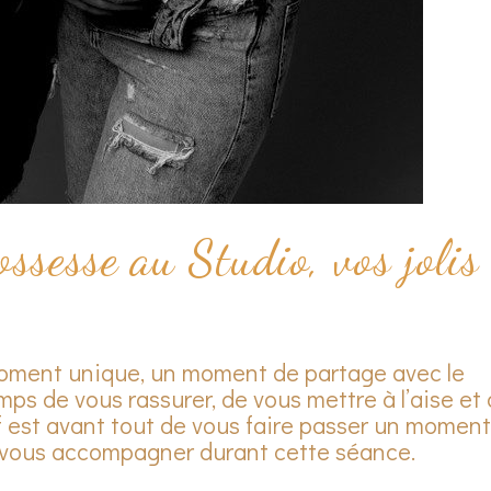
ssesse au Studio, vos jolis
oment unique, un moment de partage avec le
ps de vous rassurer, de vous mettre à l’aise et
 est avant tout de vous faire passer un moment
de vous accompagner durant cette séance.