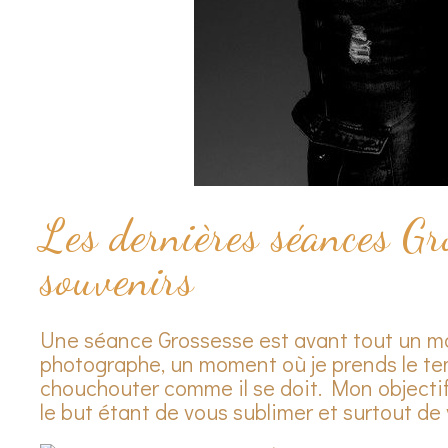
Les dernières séances Gro
souvenirs
Une séance Grossesse est avant tout un m
photographe, un moment où je prends le tem
chouchouter comme il se doit. Mon objectif
le but étant de vous sublimer et surtout 