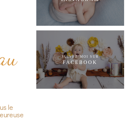
 au
SUIVEZ MOI SUR
FACEBOOK
us le
 heureuse