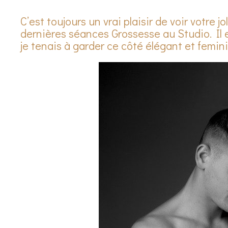
C’est toujours un vrai plaisir de voir votre j
dernières séances Grossesse au Studio. Il 
je tenais à garder ce côté élégant et femini