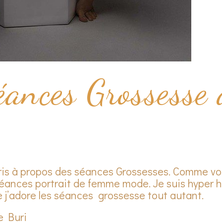
éances Grossesse
cris à propos des séances Grossesses. Comme vo
s séances portrait de femme mode. Je suis hyper
e j’adore les séances grossesse tout autant.