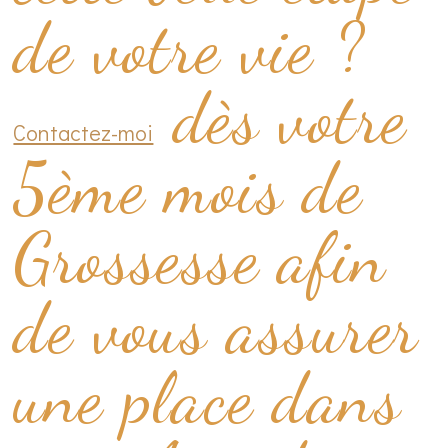
de votre vie ?
dès votre
Contactez-moi
5ème mois de
Grossesse afin
de vous assurer
une place dans