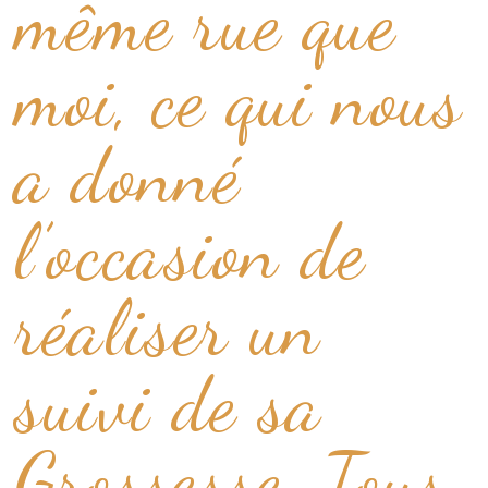
même rue que
moi, ce qui nous
a donné
l’occasion de
réaliser un
suivi de sa
Grossesse. Tous