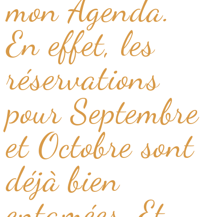
mon Agenda.
En effet, les
réservations
pour Septembre
et Octobre sont
déjà bien
entamées. Et