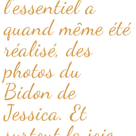
l’essentiel a
quand même été
réalisé, des
photos du
Bidon de
Jessica. Et
surtout la joie