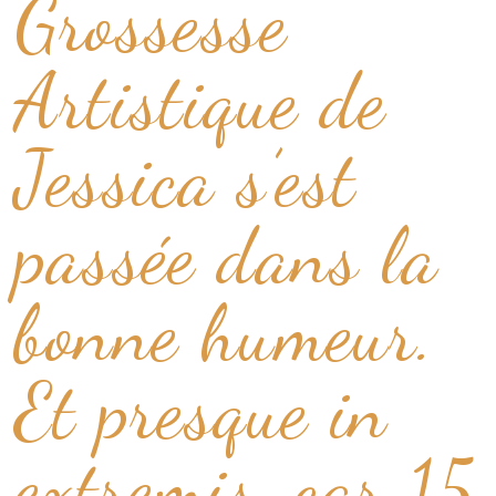
Grossesse
Artistique de
Jessica s’est
passée dans la
bonne humeur.
Et presque in
extremis, car 15