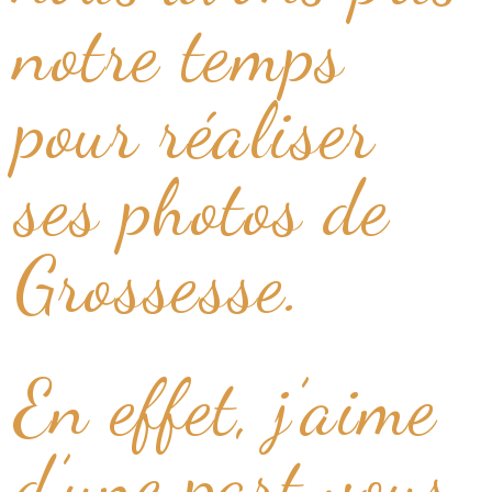
notre temps
pour réaliser
ses photos de
Grossesse.
En effet, j’aime
d’une part vous