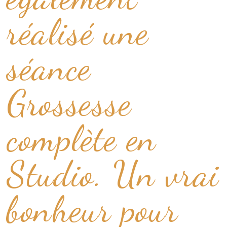
réalisé une
séance
Grossesse
complète en
Studio. Un vrai
bonheur pour