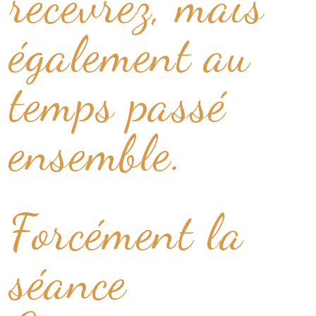
recevrez, mais
également au
temps passé
ensemble.
Forcément la
séance