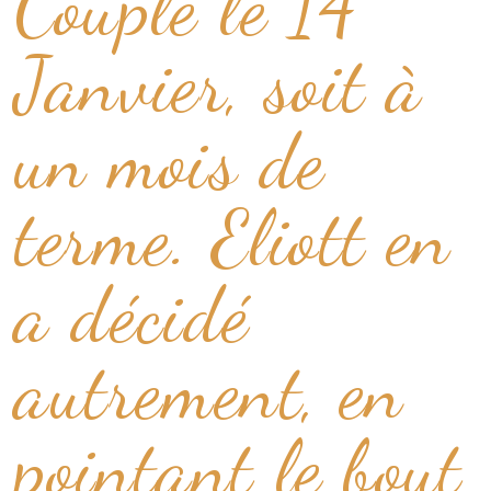
Couple le 14
Janvier, soit à
un mois de
terme. Eliott en
a décidé
autrement, en
pointant le bout