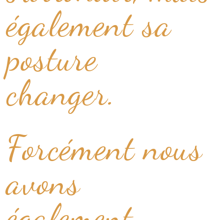
également sa
posture
changer.
Forcément nous
avons
également