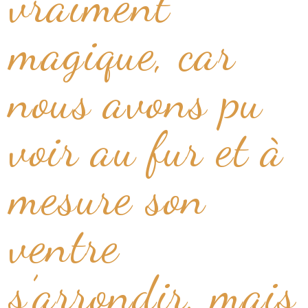
vraiment
magique, car
nous avons pu
voir au fur et à
mesure son
ventre
s’arrondir, mais